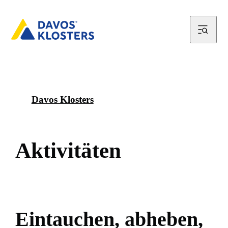
Davos Klosters
A
k
t
i
v
i
t
ä
t
e
n
E
i
n
t
a
u
c
h
e
n
,
a
b
h
e
b
e
n
,