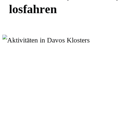
l
o
s
f
a
h
r
e
n