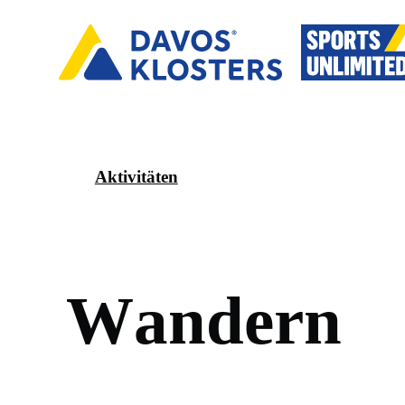
Aktivitäten
W
a
n
d
e
r
n