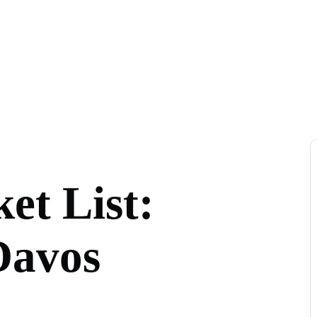
et List:
Davos