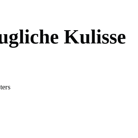
u
g
l
i
c
h
e
K
u
l
i
s
s
e