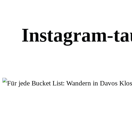
I
n
s
t
a
g
r
a
m
-
t
a