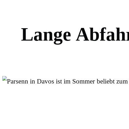
L
a
n
g
e
A
b
f
a
h