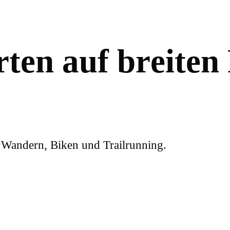
r
t
e
n
a
u
f
b
r
e
i
t
e
n