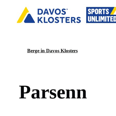
Berge in Davos Klosters
P
a
r
s
e
n
n