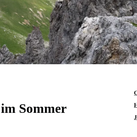
G
h im Sommer
H
J