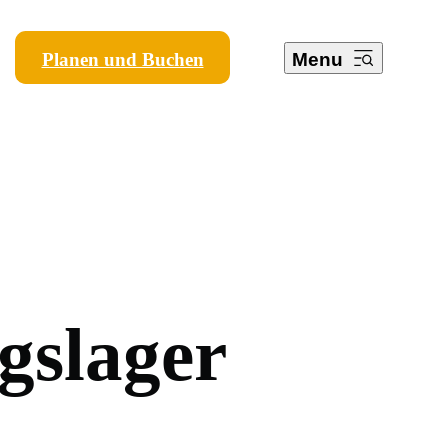
Planen und Buchen
Menu
g
s
l
a
g
e
r