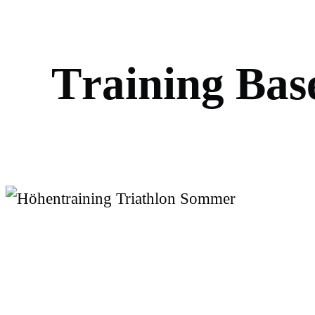
T
r
a
i
n
i
n
g
B
a
s