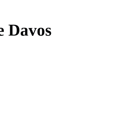
e
D
a
v
o
s