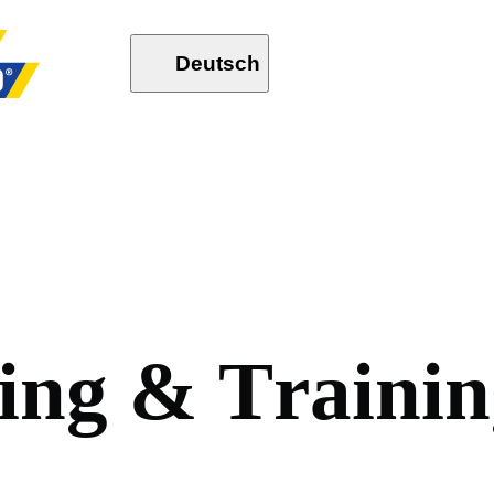
Deutsch
i
n
g
&
T
r
a
i
n
i
n