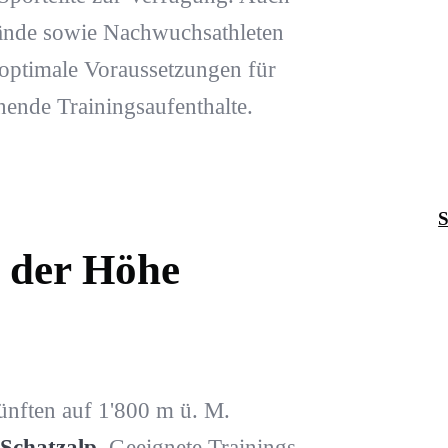
bände sowie Nachwuchsathleten
optimale Voraussetzungen für
ende Trainingsaufenthalte.
S
n der Höhe
nften auf 1'800 m ü. M.
Schatzalp
. Geeignete Trainings-