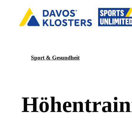
Sport & Gesundheit
H
ö
h
e
n
t
r
a
i
n