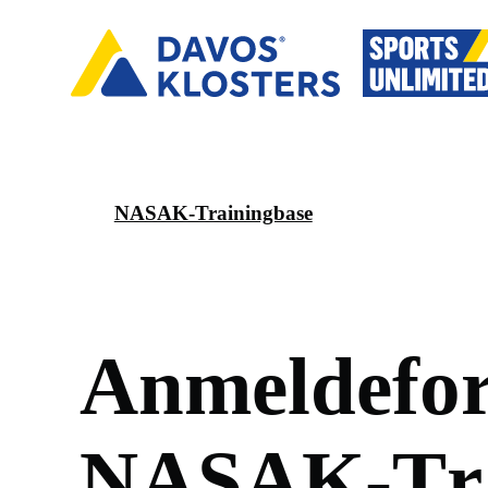
NASAK-Trainingbase
A
n
m
e
l
d
e
f
o
N
A
S
A
K
-
T
r