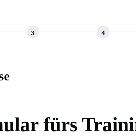
3
4
se
lar fürs Traini