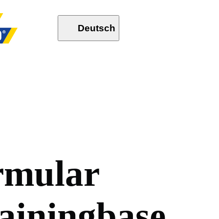
Deutsch
r
m
u
l
a
r
a
i
n
i
n
g
b
a
s
e