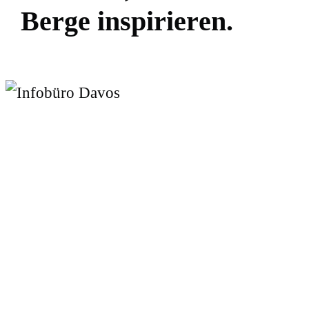
B
e
r
g
e
i
n
s
p
i
r
i
e
r
e
n
.