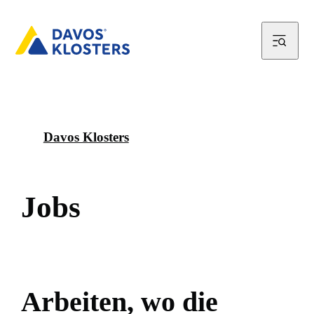
Davos Klosters
J
o
b
s
A
r
b
e
i
t
e
n
,
w
o
d
i
e