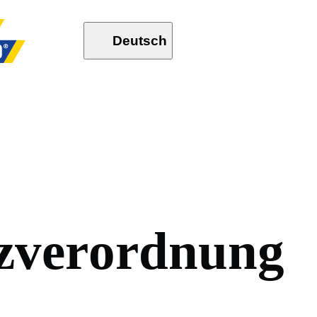
Deutsch
z
v
e
r
o
r
d
n
u
n
g