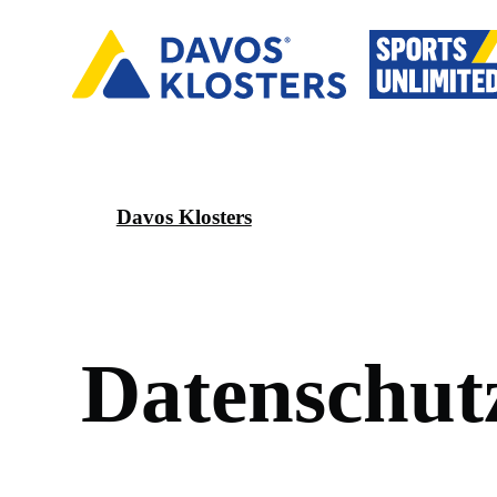
Davos Klosters
D
a
t
e
n
s
c
h
u
t