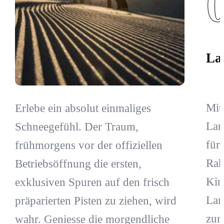
La
Mit
Erlebe ein absolut einmaliges
Lan
Schneegefühl. Der Traum,
für
frühmorgens vor der offiziellen
Rah
Betriebsöffnung die ersten,
Kin
exklusiven Spuren auf den frisch
Lan
präparierten Pisten zu ziehen, wird
zum
wahr. Geniesse die morgendliche