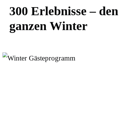
3
0
0
E
r
l
e
b
n
i
s
s
e
–
d
e
n
g
a
n
z
e
n
W
i
n
t
e
r