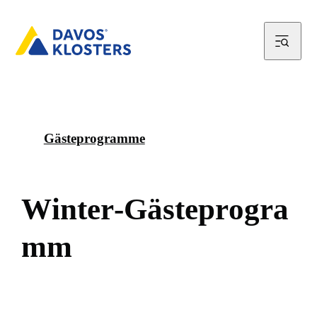
Gästeprogramme
W
i
n
t
e
r
-
G
ä
s
t
e
p
r
o
g
r
a
m
m