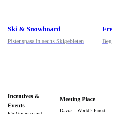
Ski & Snowboard
Fre
Pistenspass in sechs Skigebieten
Begi
Incentives &
Meeting Place
Events
Davos – World’s Finest
Für Gruppen und