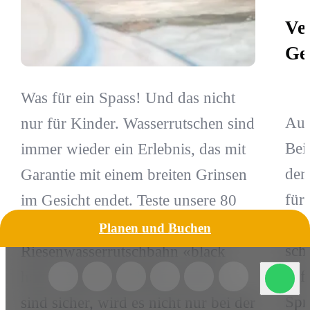
Ve
Ge
Was für ein Spass! Und das nicht
Aus
nur für Kinder. Wasserrutschen sind
Bei
immer wieder ein Erlebnis, das mit
der
Garantie mit einem breiten Grinsen
für
im Gesicht endet. Teste unsere 80
ste
Meter lange
Planen und Buchen
sch
Riesenwasserrutschbahn «black
auf
hole». Einmal probiert, und wir
Spr
sind sicher, wird es nicht nur bei der