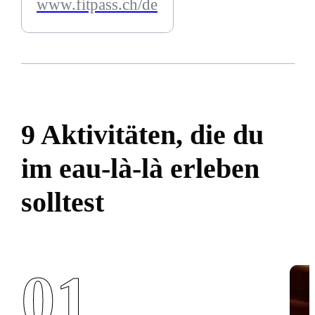
www.fitpass.ch/de
9 Aktivitäten, die du
im eau-là-là erleben
solltest
01