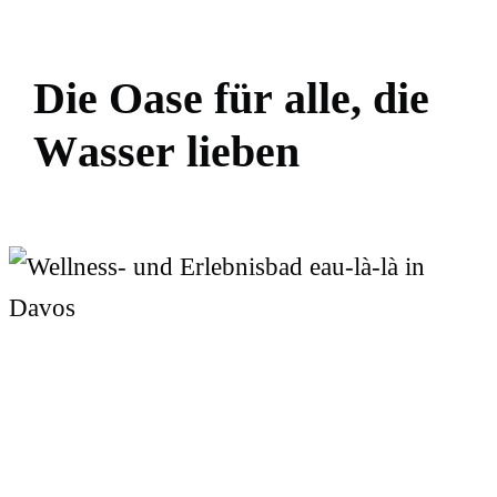
D
i
e
O
a
s
e
f
ü
r
a
l
l
e
,
d
i
e
W
a
s
s
e
r
l
i
e
b
e
n