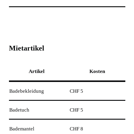
M
i
e
t
a
r
t
i
k
e
l
Artikel
Kosten
Badebekleidung
CHF 5
Badetuch
CHF 5
Bademantel
CHF 8