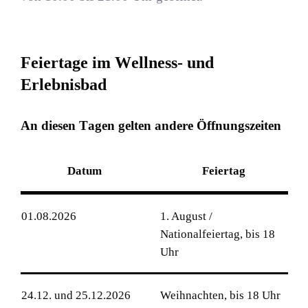
F
e
i
e
r
t
a
g
e
i
m
W
e
l
l
n
e
s
s
-
u
n
d
E
r
l
e
b
n
i
s
b
a
d
A
n
d
i
e
s
e
n
T
a
g
e
n
g
e
l
t
e
n
a
n
d
e
r
e
Ö
f
f
n
u
n
g
s
z
e
i
t
e
n
Datum
Feiertag
01.08.2026
1. August /
Nationalfeiertag, bis 18
Uhr
24.12. und 25.12.2026
Weihnachten, bis 18 Uhr