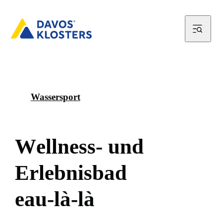
Wassersport
W
e
l
l
n
e
s
s
-
u
n
d
E
r
l
e
b
n
i
s
b
a
d
e
a
u
-
l
à
-
l
à