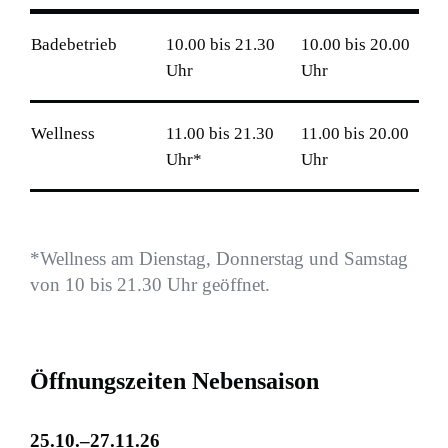
Badebetrieb
10.00 bis 21.30
10.00 bis 20.00
Uhr
Uhr
Wellness
11.00 bis 21.30
11.00 bis 20.00
Uhr*
Uhr
*Wellness am Dienstag, Donnerstag und Samstag
von 10 bis 21.30 Uhr geöffnet.
Ö
f
f
n
u
n
g
s
z
e
i
t
e
n
N
e
b
e
n
s
a
i
s
o
n
2
5
.
1
0
.
–
2
7
.
1
1
.
2
6