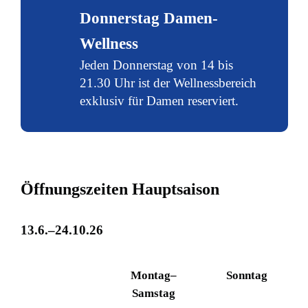
Donnerstag Damen-
Wellness
Jeden Donnerstag von 14 bis
21.30 Uhr ist der Wellnessbereich
exklusiv für Damen reserviert.
Ö
f
f
n
u
n
g
s
z
e
i
t
e
n
H
a
u
p
t
s
a
i
s
o
n
1
3
.
6
.
–
2
4
.
1
0
.
2
6
Montag–
Sonntag
Samstag