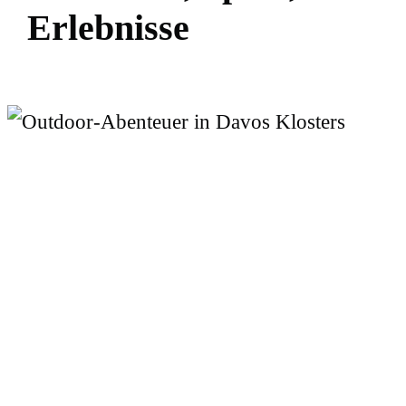
E
r
l
e
b
n
i
s
s
e