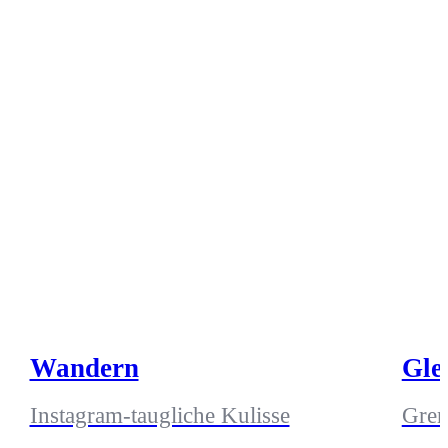
Wandern
Gle
Instagram-taugliche Kulisse
Gren