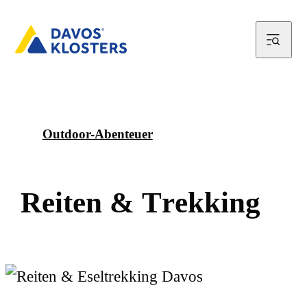
Outdoor-Abenteuer
R
e
i
t
e
n
&
T
r
e
k
k
i
n
g