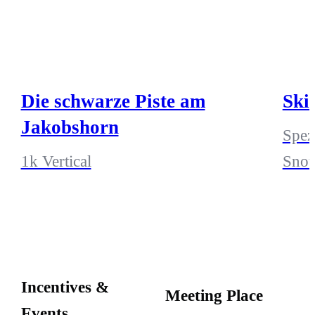
Die schwarze Piste am
Ski
Jakobshorn
Spez
1k Vertical
Snow
Incentives &
Meeting Place
Events