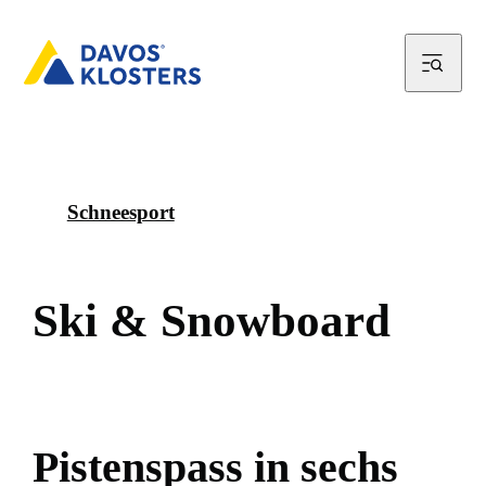
Schneesport
S
k
i
&
S
n
o
w
b
o
a
r
d
P
i
s
t
e
n
s
p
a
s
s
i
n
s
e
c
h
s