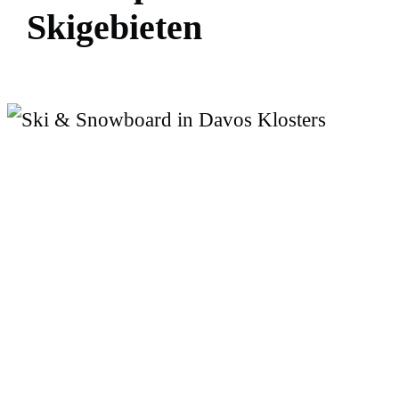
S
k
i
g
e
b
i
e
t
e
n