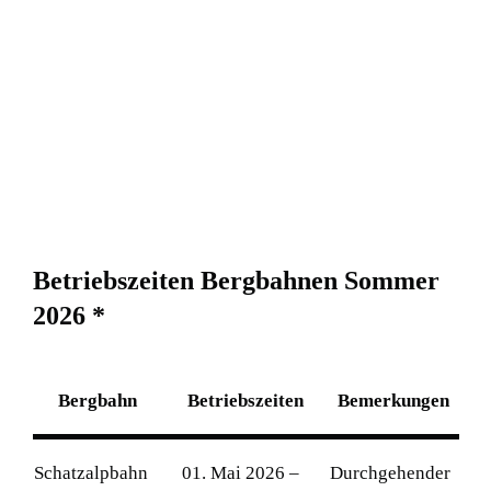
B
e
t
r
i
e
b
s
z
e
i
t
e
n
B
e
r
g
b
a
h
n
e
n
S
o
m
m
e
r
2
0
2
6
*
Bergbahn
Betriebszeiten
Bemerkungen
Schatzalpbahn
01. Mai 2026 –
Durchgehender