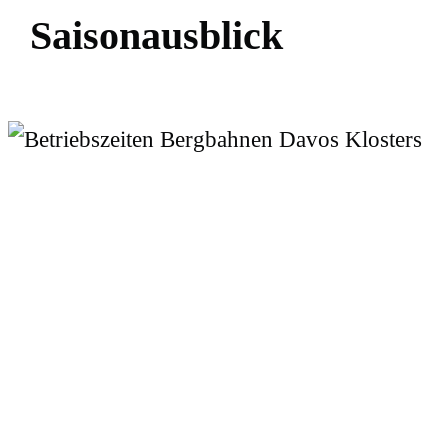
S
a
i
s
o
n
a
u
s
b
l
i
c
k