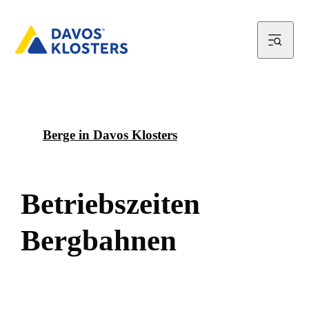
Berge in Davos Klosters
B
e
t
r
i
e
b
s
z
e
i
t
e
n
B
e
r
g
b
a
h
n
e
n