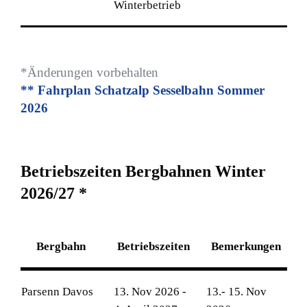
Winterbetrieb
*Änderungen vorbehalten
** Fahrplan Schatzalp Sesselbahn Sommer
2026
B
e
t
r
i
e
b
s
z
e
i
t
e
n
B
e
r
g
b
a
h
n
e
n
W
i
n
t
e
r
2
0
2
6
/
2
7
*
Bergbahn
Betriebszeiten
Bemerkungen
Parsenn Davos
13. Nov 2026 -
13.- 15. Nov