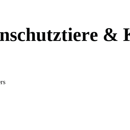
n
s
c
h
u
t
z
t
i
e
r
e
&