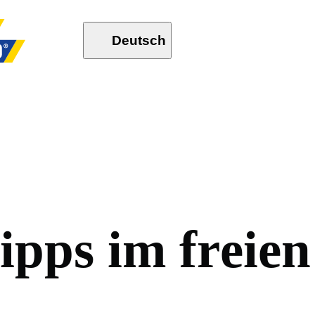
Deutsch
i
p
p
s
i
m
f
r
e
i
e
n