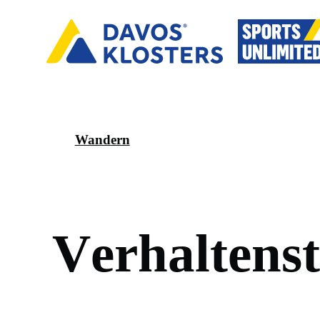
Wandern
V
e
r
h
a
l
t
e
n
s
t