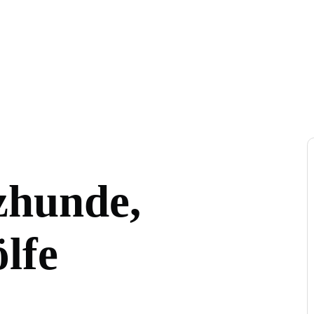
zhunde,
lfe