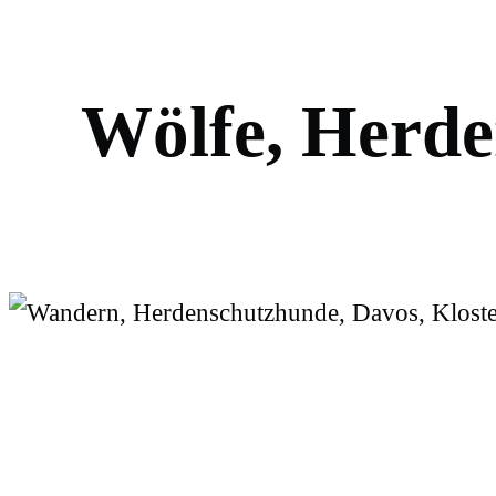
W
ö
l
f
e
,
H
e
r
d
e