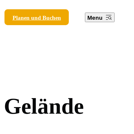
Planen und Buchen
Menu
G
e
l
ä
n
d
e