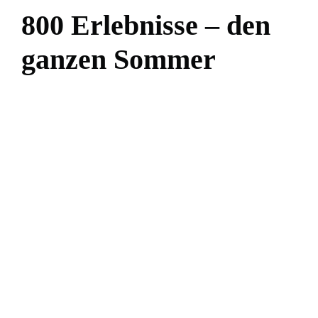
8
0
0
E
r
l
e
b
n
i
s
s
e
–
d
e
n
g
a
n
z
e
n
S
o
m
m
e
r