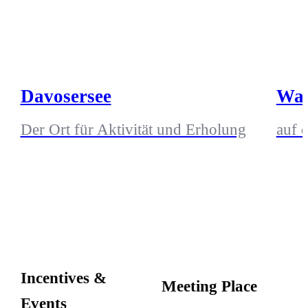
Davosersee
Wak
Der Ort für Aktivität und Erholung
auf 
Incentives &
Meeting Place
Events