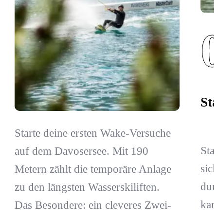
St
Starte deine ersten Wake-Versuche
Sta
auf dem Davosersee. Mit 190
sic
Metern zählt die temporäre Anlage
dur
zu den längsten Wasserskiliften.
kan
Das Besondere: ein cleveres Zwei-