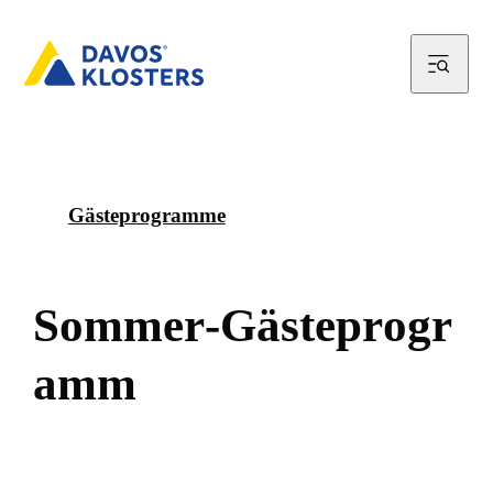
Gästeprogramme
S
o
m
m
e
r
-
G
ä
s
t
e
p
r
o
g
r
a
m
m