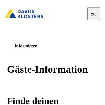
Informieren
G
ä
s
t
e
-
I
n
f
o
r
m
a
t
i
o
n
F
i
n
d
e
d
e
i
n
e
n