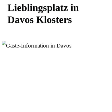
L
i
e
b
l
i
n
g
s
p
l
a
t
z
i
n
D
a
v
o
s
K
l
o
s
t
e
r
s