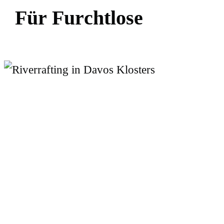
F
ü
r
F
u
r
c
h
t
l
o
s
e