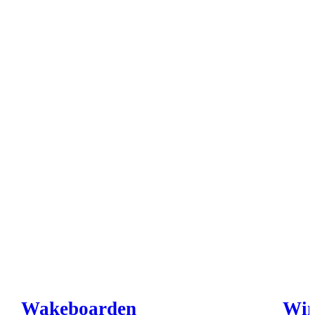
Wakeboarden
Win