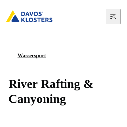
Wassersport
R
i
v
e
r
R
a
f
t
i
n
g
&
C
a
n
y
o
n
i
n
g