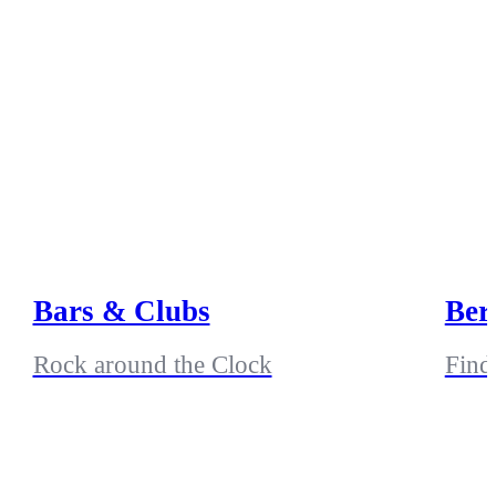
Bars & Clubs
Ber
Rock around the Clock
Find