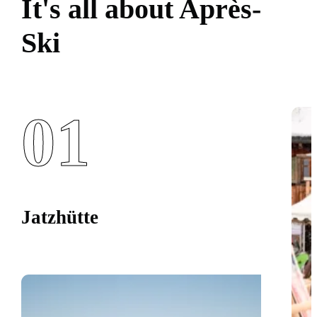
It's all about Après-
Ski
01
Jatzhütte