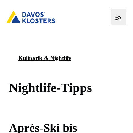
Kulinarik & Nightlife
N
i
g
h
t
l
i
f
e
-
T
i
p
p
s
A
p
r
è
s
-
S
k
i
b
i
s