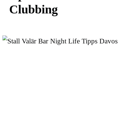
C
l
u
b
b
i
n
g