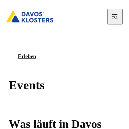
Erleben
E
v
e
n
t
s
W
a
s
l
ä
u
f
t
i
n
D
a
v
o
s