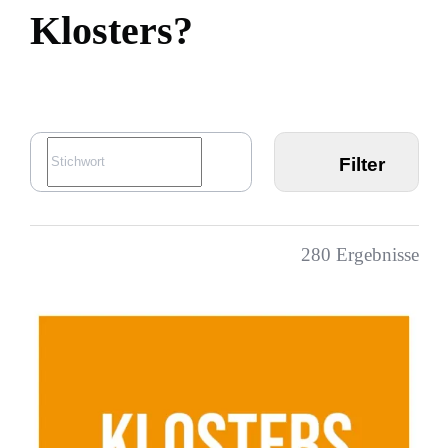
K
l
o
s
t
e
r
s
?
Filter
280
Ergebnisse