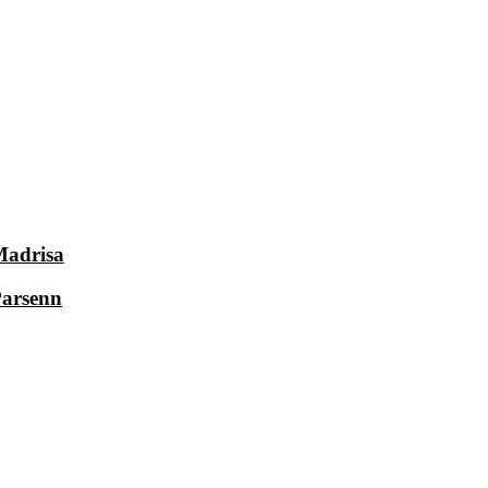
adrisa
arsenn