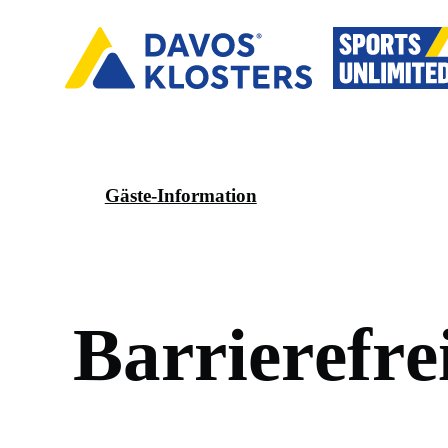
Gäste-Information
B
a
r
r
i
e
r
e
f
r
e