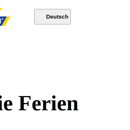
Deutsch
i
e
F
e
r
i
e
n