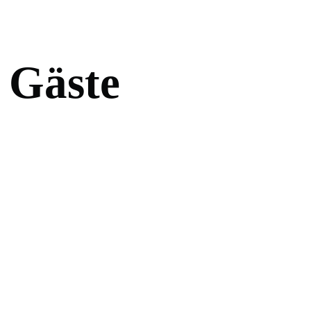
G
ä
s
t
e