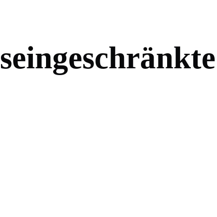
s
e
i
n
g
e
s
c
h
r
ä
n
k
t
e