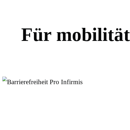
F
ü
r
m
o
b
i
l
i
t
ä
t