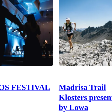
OS FESTIVAL
Madrisa Trail
Klosters presen
by Lowa