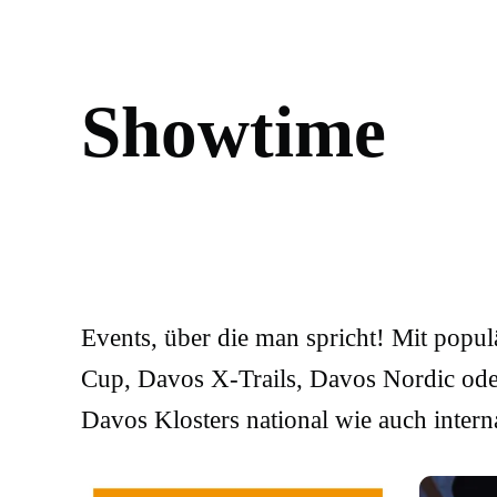
S
h
o
w
t
i
m
e
Events, über die man spricht! Mit popu
Cup, Davos X-Trails, Davos Nordic oder
Davos Klosters national wie auch inter