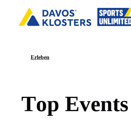
Erleben
T
o
p
E
v
e
n
t
s