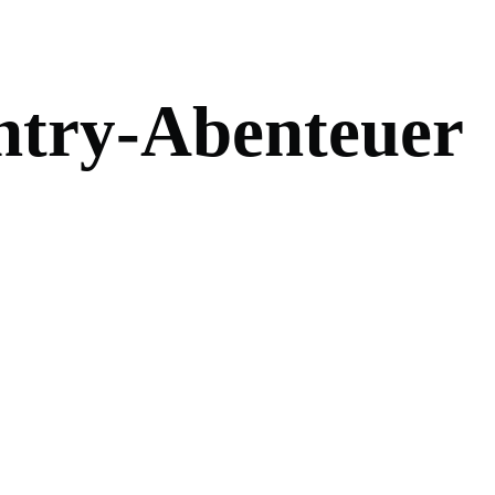
n
t
r
y
-
A
b
e
n
t
e
u
e
r