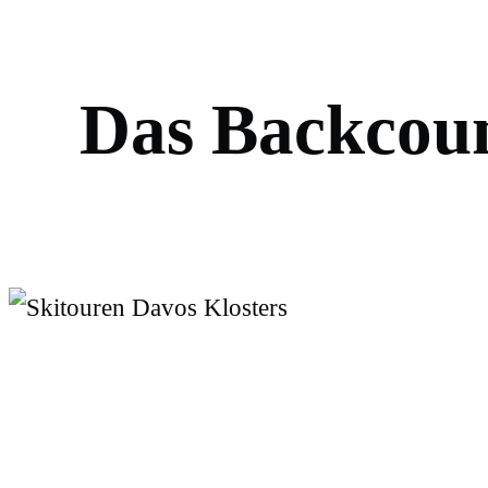
D
a
s
B
a
c
k
c
o
u