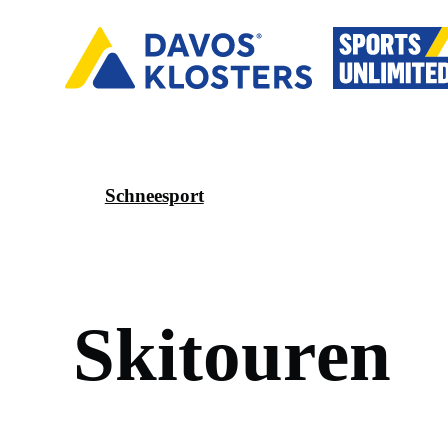
Schneesport
S
k
i
t
o
u
r
e
n