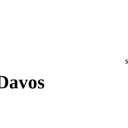
S
 Davos