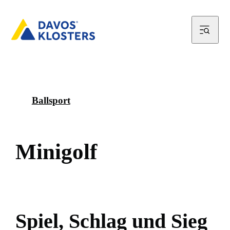
Ballsport
M
i
n
i
g
o
l
f
S
p
i
e
l
,
S
c
h
l
a
g
u
n
d
S
i
e
g