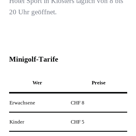
Hotel Sport in Klosters täglich von 8 bis
20 Uhr geöffnet.
M
i
n
i
g
o
l
f
-
T
a
r
i
f
e
Wer
Preise
Erwachsene
CHF 8
Kinder
CHF 5