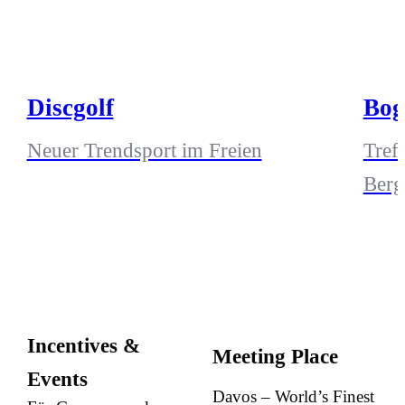
Discgolf
Bog
Neuer Trendsport im Freien
Treff
Berg
Incentives &
Meeting Place
Events
Davos – World’s Finest