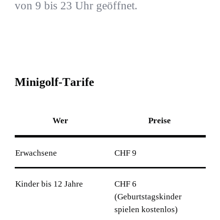
von 9 bis 23 Uhr geöffnet.
M
i
n
i
g
o
l
f
-
T
a
r
i
f
e
Wer
Preise
Erwachsene
CHF 9
Kinder bis 12 Jahre
CHF 6
(Geburtstagskinder
spielen kostenlos)