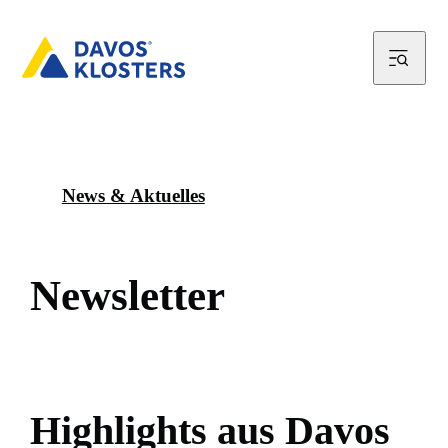
News & Aktuelles
N
e
w
s
l
e
t
t
e
r
H
i
g
h
l
i
g
h
t
s
a
u
s
D
a
v
o
s