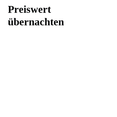
P
r
e
i
s
w
e
r
t
ü
b
e
r
n
a
c
h
t
e
n