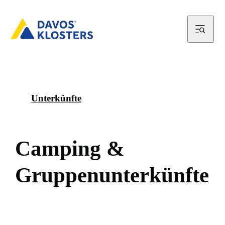
Unterkünfte
C
a
m
p
i
n
g
&
G
r
u
p
p
e
n
u
n
t
e
r
k
ü
n
f
t
e