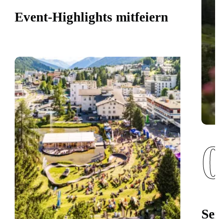
Event-Highlights mitfeiern
Se