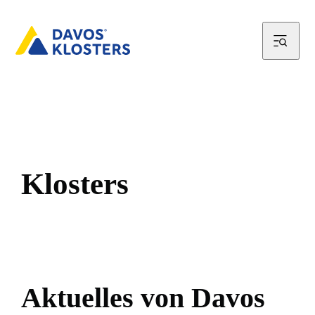
K
l
o
s
t
e
r
s
Aktuelles von Davos