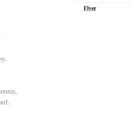
Flyer
r
n
ey.
ennis,
auf.