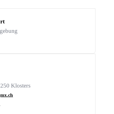
rt
mgebung
7250 Klosters
gmx.ch
h