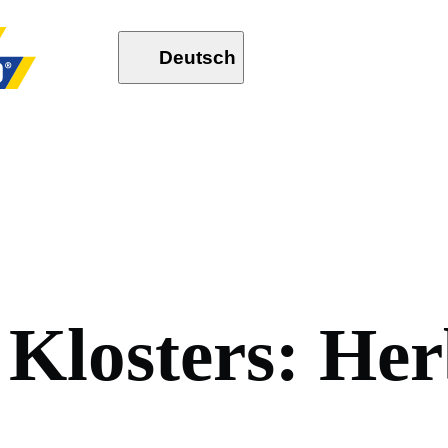
Deutsch
K
l
o
s
t
e
r
s
:
H
e
r