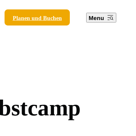
Planen und Buchen
Menu
b
s
t
c
a
m
p