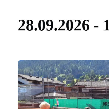
2
8
.
0
9
.
2
0
2
6
-