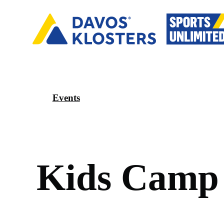
Events
K
i
d
s
C
a
m
p