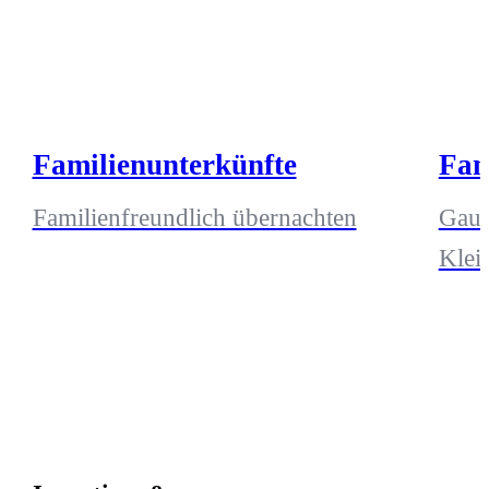
Familienunterkünfte
Fam
Familienfreundlich übernachten
Gaum
Klei