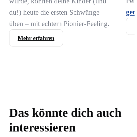
Per
wurde, können deine Kinder (und
gem
du!) heute die ersten Schwünge
üben – mit echtem Pionier-Feeling.
Mehr erfahren
Das könnte dich auch
interessieren