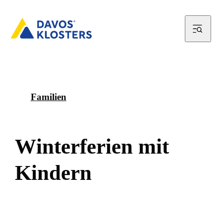
Familien
W
i
n
t
e
r
f
e
r
i
e
n
m
i
t
K
i
n
d
e
r
n