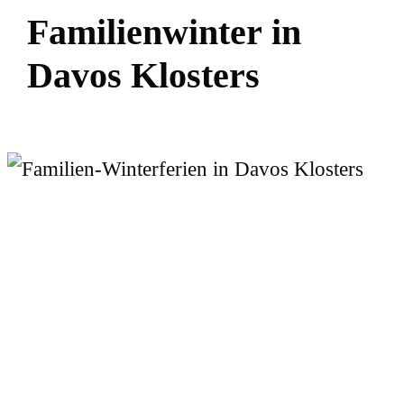
F
a
m
i
l
i
e
n
w
i
n
t
e
r
i
n
D
a
v
o
s
K
l
o
s
t
e
r
s