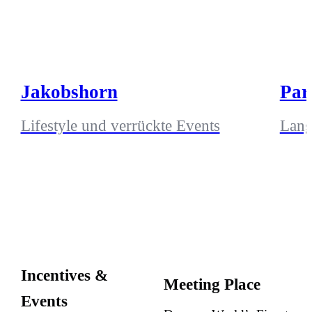
Jakobshorn
Par
Lifestyle und verrückte Events
Lang
Incentives &
Meeting Place
Events