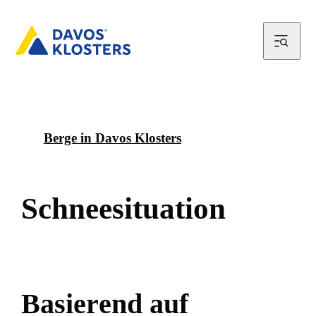
Berge in Davos Klosters
S
c
h
n
e
e
s
i
t
u
a
t
i
o
n
B
a
s
i
e
r
e
n
d
a
u
f