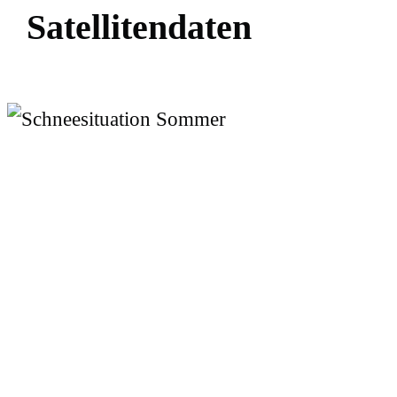
S
a
t
e
l
l
i
t
e
n
d
a
t
e
n