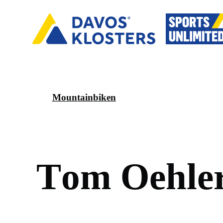
Mountainbiken
T
o
m
O
e
h
l
e