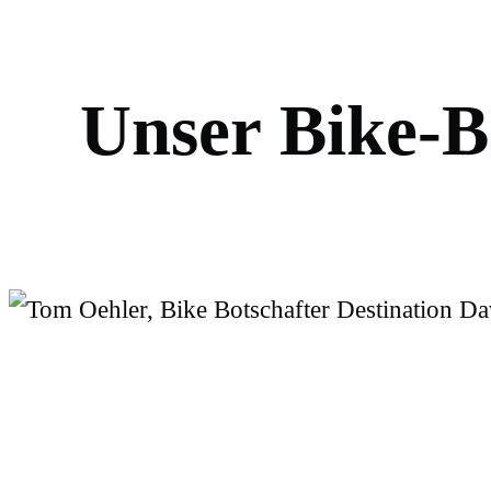
U
n
s
e
r
B
i
k
e
-
B