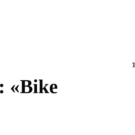
T
: «Bike