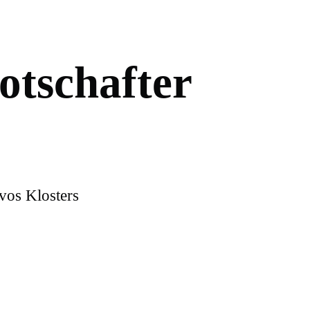
o
t
s
c
h
a
f
t
e
r