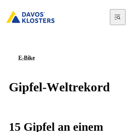
E-Bike
G
i
p
f
e
l
-
W
e
l
t
r
e
k
o
r
d
1
5
G
i
p
f
e
l
a
n
e
i
n
e
m