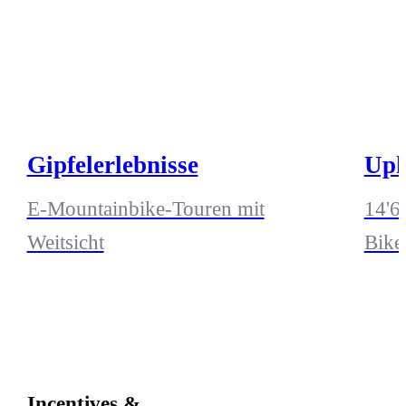
Gipfelerlebnisse
Uph
E-Mountainbike-Touren mit
14'6
Weitsicht
Bike
Incentives &