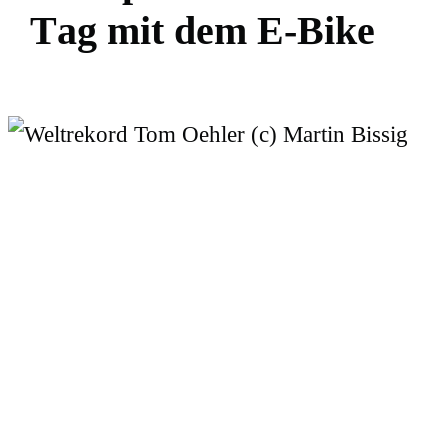
T
a
g
m
i
t
d
e
m
E
-
B
i
k
e