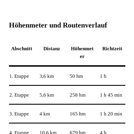
H
ö
h
e
n
m
e
t
e
r
u
n
d
R
o
u
t
e
n
v
e
r
l
a
u
f
Abschnitt
Distanz
Höhenmet
Richtzeit
er
1. Etappe
3,6 km
50 hm
1 h
2. Etappe
5,6 km
258 hm
1 h 45 min
3. Etappe
4 km
165 hm
1 h 20 min
4. Etappe
10,6 km
679 hm
4 h