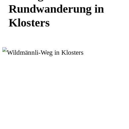
R
u
n
d
w
a
n
d
e
r
u
n
g
i
n
K
l
o
s
t
e
r
s