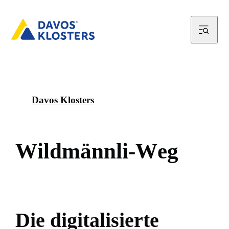
Davos Klosters
W
i
l
d
m
ä
n
n
l
i
-
W
e
g
D
i
e
d
i
g
i
t
a
l
i
s
i
e
r
t
e