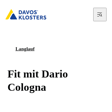
Langlauf
F
i
t
m
i
t
D
a
r
i
o
C
o
l
o
g
n
a