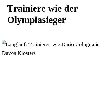
T
r
a
i
n
i
e
r
e
w
i
e
d
e
r
O
l
y
m
p
i
a
s
i
e
g
e
r