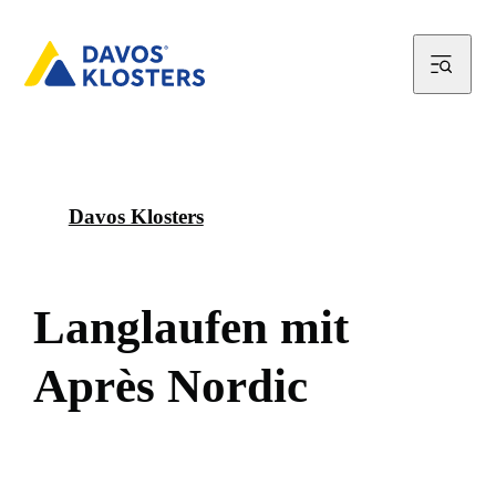
Davos Klosters
L
a
n
g
l
a
u
f
e
n
m
i
t
A
p
r
è
s
N
o
r
d
i
c