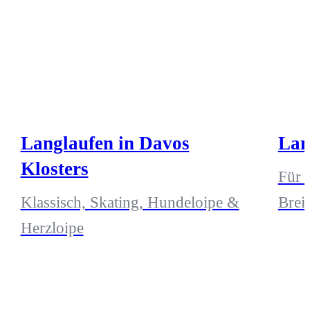
Langlaufen in Davos
Lan
Klosters
Für 
Klassisch, Skating, Hundeloipe &
Breit
Herzloipe