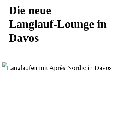
D
i
e
n
e
u
e
L
a
n
g
l
a
u
f
-
L
o
u
n
g
e
i
n
D
a
v
o
s