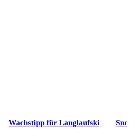
Wachstipp für Langlaufski
Sno