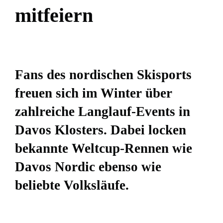
m
i
t
f
e
i
e
r
n
Fans des nordischen Skisports
freuen sich im Winter über
zahlreiche Langlauf-Events in
Davos Klosters. Dabei locken
bekannte Weltcup-Rennen wie
Davos Nordic ebenso wie
beliebte Volksläufe.