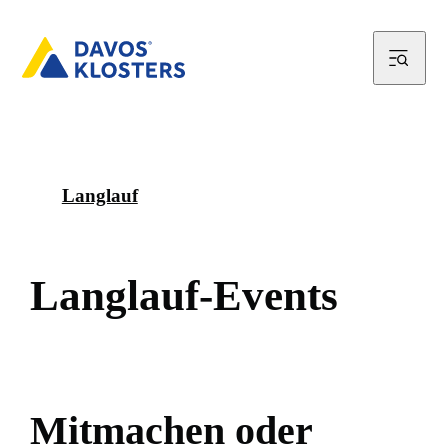
Langlauf
L
a
n
g
l
a
u
f
-
E
v
e
n
t
s
M
i
t
m
a
c
h
e
n
o
d
e
r