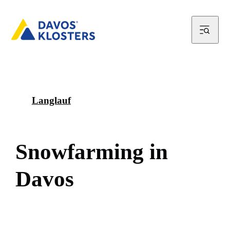
Langlauf
S
n
o
w
f
a
r
m
i
n
g
i
n
D
a
v
o
s