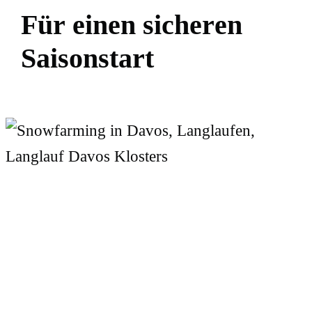
F
ü
r
e
i
n
e
n
s
i
c
h
e
r
e
n
S
a
i
s
o
n
s
t
a
r
t