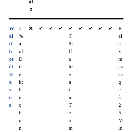
at
z
W
5
❌
✔
✔
✔
✔
✔
✔
✔
✔
R
al
%
T
el
d
a
öf
a
h
uf
ff
x
ot
D
a
m
el
ir
hr
as
D
e
e
sa
a
kt
n
g
v
b
i
e
o
u
m
à
s
c
T
2
h
e
5
u
a
M
n
m
in