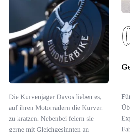
Ge
Für
Die Kurvenjäger Davos lieben es,
Übe
auf ihren Motorrädern die Kurven
Exp
zu kratzen. Nebenbei feiern sie
Fah
gerne mit Gleichgesinnten an