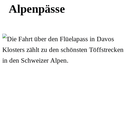
A
l
p
e
n
p
ä
s
s
e