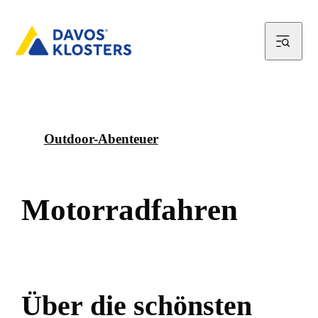
Outdoor-Abenteuer
M
o
t
o
r
r
a
d
f
a
h
r
e
n
Ü
b
e
r
d
i
e
s
c
h
ö
n
s
t
e
n