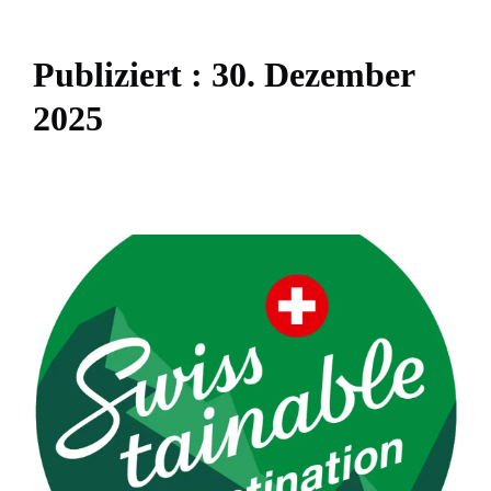
P
u
b
l
i
z
i
e
r
t
:
3
0
.
D
e
z
e
m
b
e
r
2
0
2
5