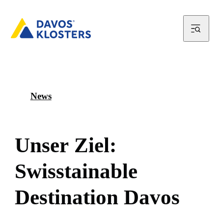
News
U
n
s
e
r
Z
i
e
l
:
S
w
i
s
s
t
a
i
n
a
b
l
e
D
e
s
t
i
n
a
t
i
o
n
D
a
v
o
s