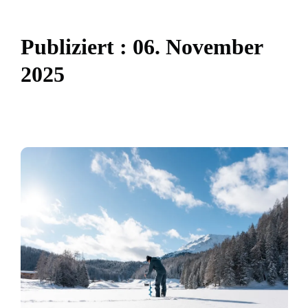
P
u
b
l
i
z
i
e
r
t
:
0
6
.
N
o
v
e
m
b
e
r
2
0
2
5