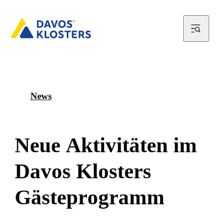
News
N
e
u
e
A
k
t
i
v
i
t
ä
t
e
n
i
m
D
a
v
o
s
K
l
o
s
t
e
r
s
G
ä
s
t
e
p
r
o
g
r
a
m
m