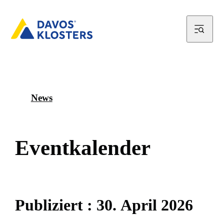
News
E
v
e
n
t
k
a
l
e
n
d
e
r
P
u
b
l
i
z
i
e
r
t
:
3
0
.
A
p
r
i
l
2
0
2
6