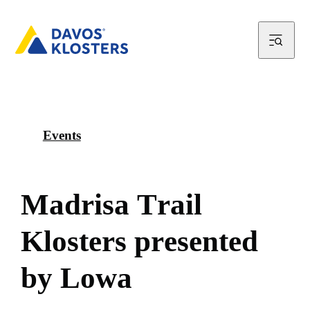
Events
M
a
d
r
i
s
a
T
r
a
i
l
K
l
o
s
t
e
r
s
p
r
e
s
e
n
t
e
d
b
y
L
o
w
a