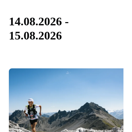
1
4
.
0
8
.
2
0
2
6
-
1
5
.
0
8
.
2
0
2
6