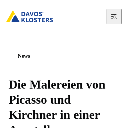
News
D
i
e
M
a
l
e
r
e
i
e
n
v
o
n
P
i
c
a
s
s
o
u
n
d
K
i
r
c
h
n
e
r
i
n
e
i
n
e
r