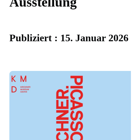
A
u
s
s
t
e
l
l
u
n
g
P
u
b
l
i
z
i
e
r
t
:
1
5
.
J
a
n
u
a
r
2
0
2
6