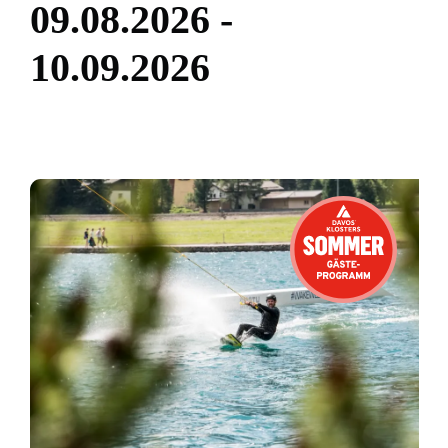
0
9
.
0
8
.
2
0
2
6
-
1
0
.
0
9
.
2
0
2
6