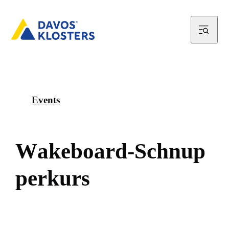
Events
W
a
k
e
b
o
a
r
d
-
S
c
h
n
u
p
p
e
r
k
u
r
s