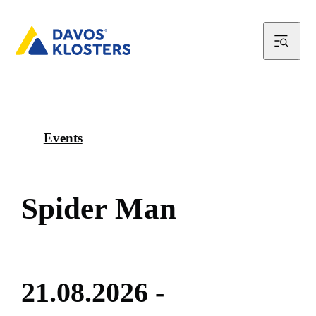
Events
S
p
i
d
e
r
M
a
n
2
1
.
0
8
.
2
0
2
6
-