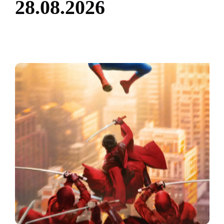
2
8
.
0
8
.
2
0
2
6