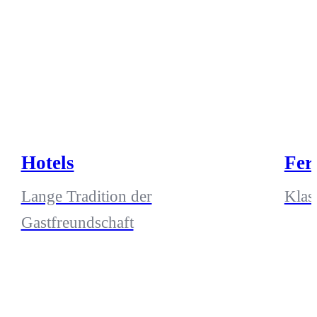
Hotels
Fer
Lange Tradition der
Klas
Gastfreundschaft