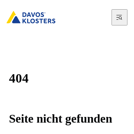
4
0
4
S
e
i
t
e
n
i
c
h
t
g
e
f
u
n
d
e
n