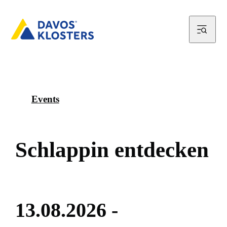
Events
S
c
h
l
a
p
p
i
n
e
n
t
d
e
c
k
e
n
1
3
.
0
8
.
2
0
2
6
-