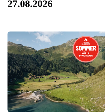
2
7
.
0
8
.
2
0
2
6