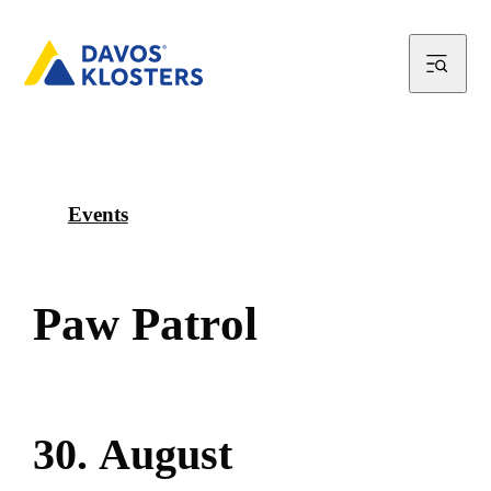
Events
P
a
w
P
a
t
r
o
l
3
0
.
A
u
g
u
s
t