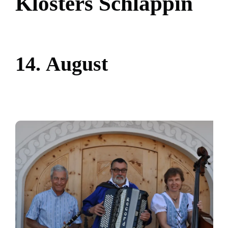
K
l
o
s
t
e
r
s
S
c
h
l
a
p
p
i
n
1
4
.
A
u
g
u
s
t