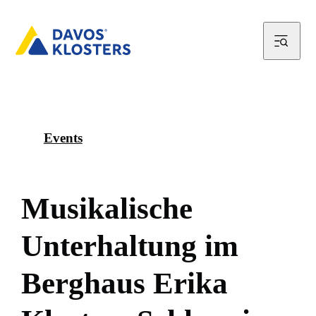
Events
M
u
s
i
k
a
l
i
s
c
h
e
U
n
t
e
r
h
a
l
t
u
n
g
i
m
B
e
r
g
h
a
u
s
E
r
i
k
a