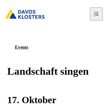
Events
L
a
n
d
s
c
h
a
f
t
s
i
n
g
e
n
1
7
.
O
k
t
o
b
e
r