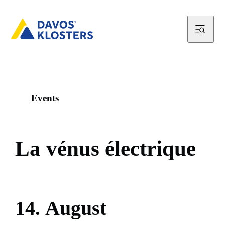
Events
L
a
v
é
n
u
s
é
l
e
c
t
r
i
q
u
e
1
4
.
A
u
g
u
s
t